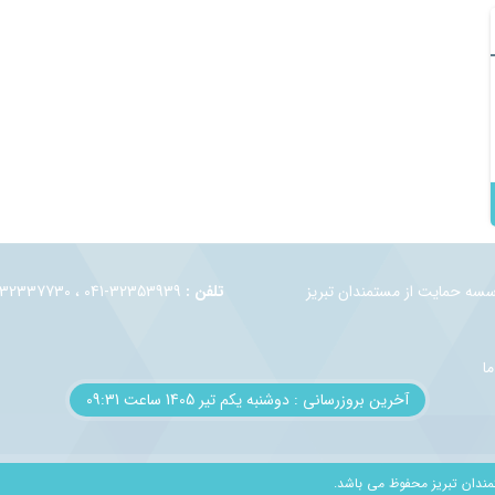
وسسه حمايت از مستمندان تبريز
تلفن :
32353939-041 ، 32337730-041 ، 32330944-041
ما
آخرین بروزرسانی : دوشنبه یکم تير 1405 ساعت 09:31