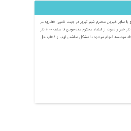
 یا سایر خیرین محترم شهر تبریز در جهت تامین افطاریه در
30 روز ماه مبارک رمضان نام نویسی نموده و معمولا هر افطار با مخارج دو نفر خیر و دعوت از اعضاء محترم مددجویان تا سقف 1000 نفر
داد موسسه انجام میشود تا مشکل نداشتن ایاب و ذهاب حل