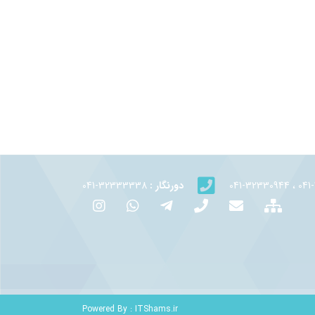
دورنگار :
32333338-041
Powered By :
ITShams.ir