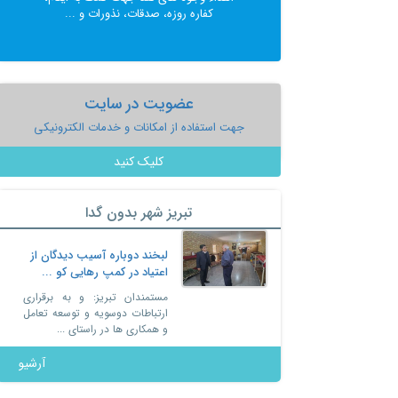
کفاره روزه، صدقات، نذورات و ...
عضویت در سایت
جهت استفاده از امکانات و خدمات الکترونیکی
کلیک کنید
تبریز شهر بدون گدا
ن مردان چادری در
لبخند دوباره آسیب دیدگان از
اعتیاد در کمپ رهایی کو ...
زاری فارس از تبریز،
مستمندان تبریز: و به برقراری
ه خیریه حمایت از
ارتباطات دوسویه و توسعه تعامل
، با ...
و همکاری ها در راستای ...
آرشیو