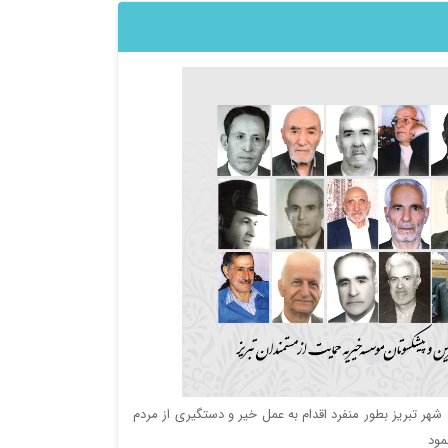
 و نيكوكاري در سطح شهر تبريز بطور منفرد اقدام به عمل خير و دستگيري از مردم
مود