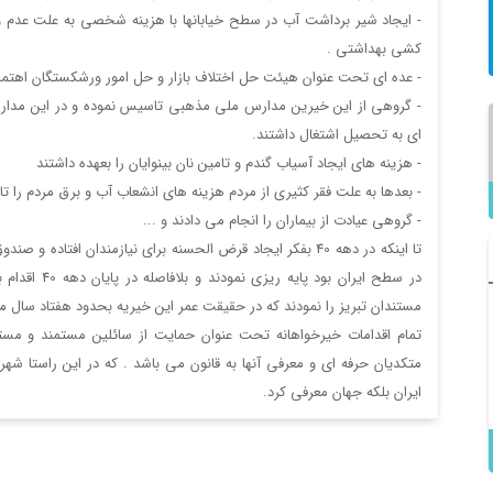
- ايجاد شير برداشت آب در سطح خيابانها با هزينه شخصي به علت عدم و
كشي بهداشتي .
- عده اي تحت عنوان هيئت حل اختلاف بازار و حل امور ورشكستگان اهتما
- گروهي از اين خيرين مدارس ملي مذهبي تاسيس نموده و در اين مدارس
اي به تحصيل اشتغال داشتند.
- هزينه هاي ايجاد آسياب گندم و تامين نان بينوايان را بعهده داشتند
- بعدها به علت فقر كثيري از مردم هزينه هاي انشعاب آب و برق مردم را تا
- گروهي عيادت از بيماران را انجام مي دادند و ...
تا اينكه در دهه 40 بفكر ايجاد قرض الحسنه براي نيازمندان اف
در سطح ايران 
مستندان تبريز را نمودند كه در حقيقت عمر اين خيريه بحدود هفتاد سال 
پایان داستان مردان چادری در
تمام اقدامات خيرخواهانه تحت عنوان حمايت از سائلين مستمند و مس
تبریز!
متكديان حرفه اي و معرفي آنها به قانون مي باشد . كه در اين راستا شهر
به گزارش خبرگزاری فارس از تبریز،
به همت موسسه خیریه حمایت از
ايران بلكه جهان معرفي كرد.
مستمندان تبریز، با ...