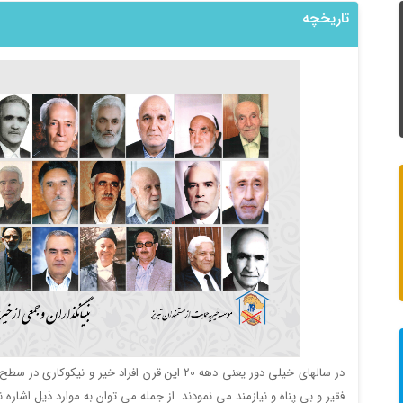
تاریخچه
در سالهاي خيلي دور يعني دهه 20 اين قرن افراد خير
فقير و بي پناه و نيازمند مي نمودند. از جمله مي توان به موارد ذيل اشاره ن