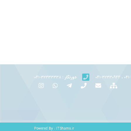
دورنگار :
32333338-041
Powered By :
ITShams.ir