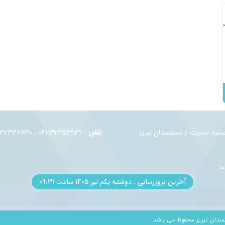
وسسه حمايت از مستمندان تبريز
تلفن :
32353939-041 ، 32337730-041 ، 32330944-041
ما
آخرین بروزرسانی : دوشنبه یکم تير 1405 ساعت 09:31