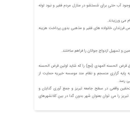
جود آب حتي براي شستشو در منازل مردم فقير و نبود لوله
م مي ورزيدند.
 فرزندان خانواده هاي فقير و مذهبي بدون پرداخت هزينه
مين و تسهيل ازدواج جوانان را فراهم ساختند.
تاده و صندوق قرض الحسنه المهدي (عج) را كه شايد اولين قرض الحسنه
بود پايه ريزي نمودند و بلافاصله در پايان دهه 40 اقدام به پايه گزاري منسجم و نظام مند موسسه خيريه حمايت از
مي رسد.
تحقين واقعي در سطح جامعه تبريز و جمع آوري گدايان و
 تبريز را مي توان بعنوان شهر بدون گدا در بين كلانشهرهاي