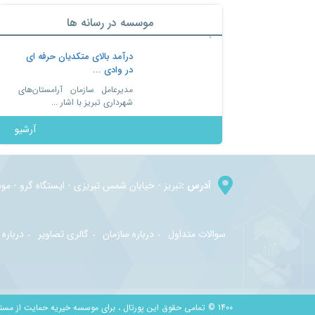
موسسه در رسانه ها
درآمد بالای متکدیان حرفه ای
در وادی ...
مدیرعامل سازمان آرامستان‌های
شهرداری تبریز با اشار ...
آرشیو
آدرس :
تبريز - خيابان شمس تبريزي - ايستگاه گرو - م
سوالات متداول
درباره سازمان
گالری تصاویر
درباره 
1400 © تمامی حقوق این پورتال ، برای موسسه خیریه حمایت از مستمندان تبریز محفوظ می باشد.