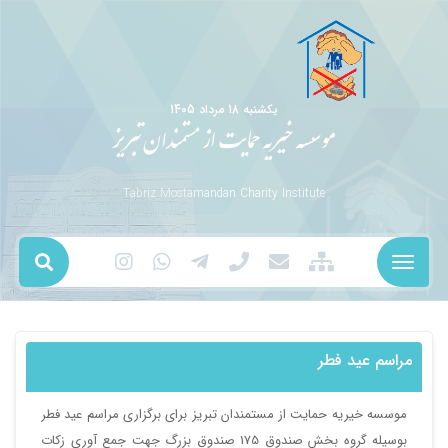
يکشنبه 18 مرداد 1405
موسسه خیریه حمایت از مستمندان تبریز
Tabriz Mostamandan Charity Institute
مراسم عید فطر
موسسه خیریه حمایت از مستمندان تبریز برای برگزاری مراسم عید فطر
بوسیله گروه بخش صندوق 175 صندوق بزرگ جهت جمع آوری زکات