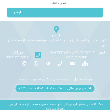
تبریز با اشار ...
آرشیو
آدرس :
تبريز - خيابان شمس تبريزي - ايستگاه گرو - موسسه حمايت از مستمندان
تبريز
تلفن :
32353939-041 ، 32337730-041 ،
دورنگار :
32333338-041
32330944-041
سوالات متداول
درباره سازمان
گالری تصاویر
درباره ما
آخرین بروزرسانی : دوشنبه یکم تير 1405 ساعت 09:31
1400 © تمامی حقوق این پورتال ، برای موسسه خیریه حمایت از مستمندان تبریز
محفوظ می باشد.