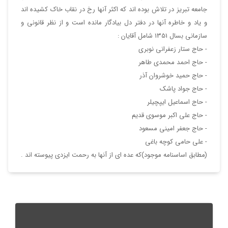
جامعه تبريز در تلاش بوده اند كه اكثر آنها رخ در نقاب خاك كشيده اند
و ياد و خاطره آنها در دفتر دل بيادگار مانده است و از نظر قانوني و
سازماني بسال 1351 شامل آقايان :
- حاج ستار زعفراني نوبري
- حاج احمد محمدي طاهر
- حاج حميد خوشروان آذر
- حاج جواد پاشك
- حاج اسماعيل ايپچيلر
- حاج علي اكبر موسوي قديم
- حاج جعفر اميني مسعود
- علي حامي كوچه باغي
(مطابق اساسنامه موجود)كه عده اي از آنها به رحمت ايزدي پيوسته اند .