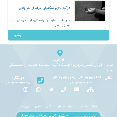
درآمد بالای متکدیان حرفه ای در وادی
...
مدیرعامل سازمان آرامستان‌های شهرداری
تبریز با اشار ...
آرشیو
آدرس :
تبريز - خيابان شمس تبريزي - ايستگاه گرو - موسسه حمايت از مستمندان
تبريز
تلفن :
32353939-041 ، 32337730-041 ،
دورنگار :
32333338-041
32330944-041
سوالات متداول
درباره سازمان
گالری تصاویر
درباره ما
آخرین بروزرسانی : دوشنبه یکم تير 1405 ساعت 09:31