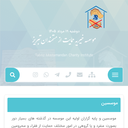
دوشنبه 19 مرداد 1405
موسسه خیریه حمایت از مستمندان تبریز
Tabriz Mostamandan Charity Institute
موسسین
موسسين و پايه گزاران اوليه اين موسسه در گذشته هاي بسيار دور
بصورت منفرد و يا گروهي در امور مختلف حمايت از فقراء و محرومين