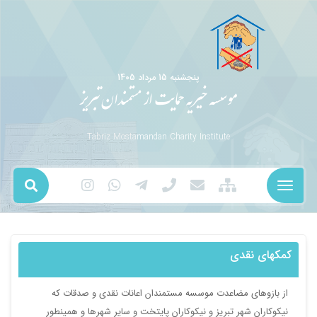
پنجشنبه 15 مرداد 1405
موسسه خیریه حمایت از مستمندان تبریز
Tabriz Mostamandan Charity Institute
قدی
ی مضاعدت موسسه مستمندان اعانات نقدی و صدقات که
شهر تبریز و نیکوکاران پایتخت و سایر شهرها و همینطور