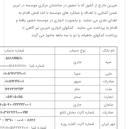
ج از کشور که با حضور در ساختمان مرکزی موسسه در تبریز
ی با اهداف و عملکرد های موسسه با اخذ قبض اقدام به
ی می نمایند. و یابصورت ادواری در موسسه حضور یافته و
رداخت می نمایند . کمکهای ادواری خیرین نیز گاهی با
های ماهیانه یا دو یا سه ماهه ماخوذ می گردد
نوع حساب
شماره حساب
5188111111/10
جاری
شماره شبا : IR630150000000518811111110
سیبا
0105946919001
سپهر
0101612717001
جام
1646363173
سحر
0512050115
جاری
9605-40-22322300-1
شماره کارت بخش تابلو
6037691990007114
8646 - 0001 - 7370 - 6063
شماره کارت کفاره روزه
شماره شبا : IR590600202601105162767001