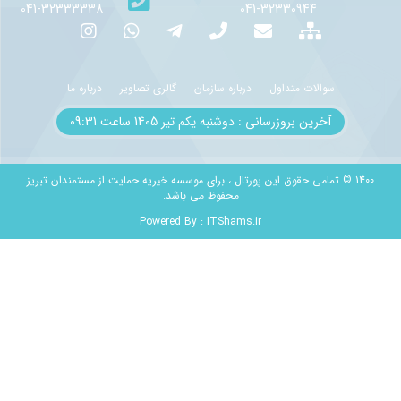
32333338-041
32330944-041
ات متداول
درباره سازمان
گالری تصاویر
درباره ما
ن بروزرسانی : دوشنبه یکم تير 1405 ساعت 09:31
امی حقوق این پورتال ، برای موسسه خیریه حمایت از مستمندان تبریز
محفوظ می باشد.
Powered By :
ITShams.ir