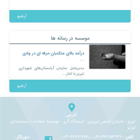
Previous
آرشیو
موسسه در رسانه ها
درآمد بالای متکدیان حرفه ای در وادی
...
مدیرعامل سازمان آرامستان‌های شهرداری
تبریز با اشار ...
آرشیو
آدرس :
ن شمس تبريزي - ايستگاه گرو - موسسه حمايت از مستمندان
32353939-041 ، 32337730-041 ،
دورنگار :