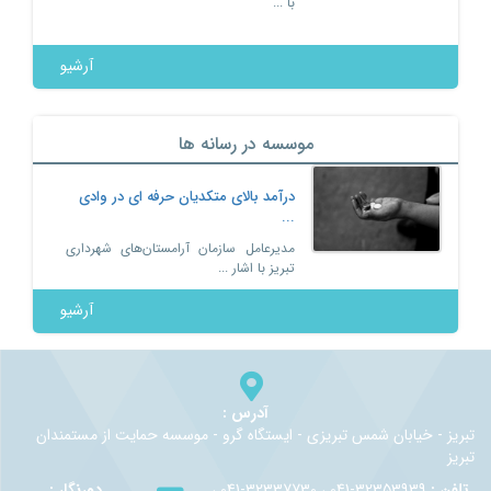
با ...
Previous
Next
آرشیو
موسسه در رسانه ها
درآمد بالای متکدیان حرفه ای در وادی
...
مدیرعامل سازمان آرامستان‌های شهرداری
تبریز با اشار ...
آرشیو
آدرس :
تبريز - خيابان شمس تبريزي - ايستگاه گرو - موسسه حمايت از مستمندان
تبريز
تلفن :
32353939-041 ، 32337730-041 ،
دورنگار :