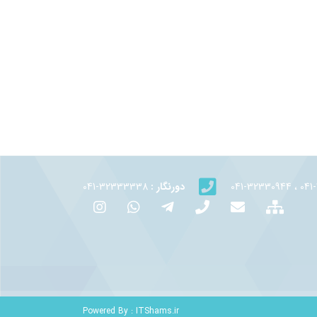
دورنگار :
32333338-041
Powered By :
ITShams.ir