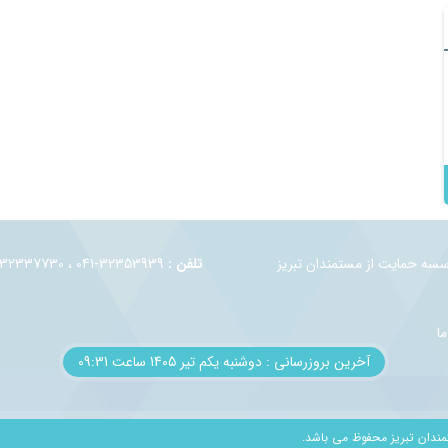
وسسه حمايت از مستمندان تبريز
تلفن :
32353939-041 ، 32337730-041 ، 32330944-041
ما
آخرین بروزرسانی : دوشنبه یکم تير 1405 ساعت 09:31