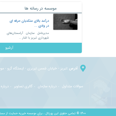
موسسه در رسانه ها
درآمد بالای متکدیان حرفه ای
در وادی ...
مدیرعامل سازمان آرامستان‌های
شهرداری تبریز با اشار ...
آرشیو
آدرس :
تبريز - خيابان شمس تبريزي - ايستگاه گرو - م
سوالات متداول
درباره سازمان
گالری تصاویر
درباره 
1400 © تمامی حقوق این پورتال ، برای موسسه خیریه حمایت از مستمندان تبریز محفوظ می باشد.