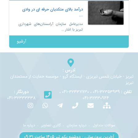
درآمد بالای متکدیان حرفه ای در وادی
...
مدیرعامل سازمان آرامستان‌های شهرداری
تبریز با اشار ...
آرشیو
آدرس :
تبريز - خيابان شمس تبريزي - ايستگاه گرو - موسسه حمايت از مستمندان
تبريز
تلفن :
32353939-041 ، 32337730-041 ،
دورنگار :
32333338-041
32330944-041
سوالات متداول
درباره سازمان
گالری تصاویر
درباره ما
آخرین بروزرسانی : دوشنبه یکم تير 1405 ساعت 09:31