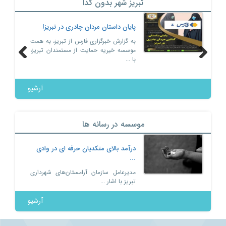
تبریز شهر بدون گدا
بخند دوباره آسیب دیدگان از اعتیاد در
پایان داستان
مپ رهایی کو ...
به گزارش خبرگ
موسسه خیریه 
ستمندان تبریز: و به برقراری ارتباطات
با ...
وسویه و توسعه تعامل و همکاری ها در
ستای ...
Previous
Next
آرشیو
موسسه در رسانه ها
درآمد بالای متکدیان حرفه ای در وادی
...
مدیرعامل سازمان آرامستان‌های شهرداری
تبریز با اشار ...
آرشیو