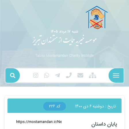
شنبه 17 مرداد 1405
موسسه خیریه حمایت از مستمندان تبریز
Tabriz Mostamandan Charity Institute
تاریخ :
دوشنبه 6 دي 1400
کد
226
لینک کوتاه
:
پایان داستان