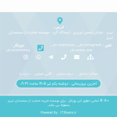
آدرس :
تبريز - خيابان شمس تبريزي - ايستگاه گرو - موسسه حمايت از مستمندان
تبريز
تلفن :
32353939-041 ، 32337730-041 ،
دورنگار :
32333338-041
32330944-041
سوالات متداول
درباره سازمان
گالری تصاویر
درباره ما
آخرین بروزرسانی : دوشنبه یکم تير 1405 ساعت 09:31
1400 © تمامی حقوق این پورتال ، برای موسسه خیریه حمایت از مستمندان تبریز
محفوظ می باشد.
Powered By :
ITShams.ir