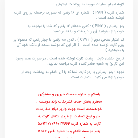
لازمه انجام عملیات مربوط به پرداخت اینترنتی :
شماره کارت ( PAN ) : شماره ای ۱۶ رقمی که بصورت برجسته بر روی کارت
نوشته شده است .
رمز اینترنتی ( PIN2 ) : کدی حداکثر ۱۲ رقمی که شما با مراجعه به
خودپرداز میتوانید آن را دریافت و یا تغییر دهید .
کد اعتبار سنجی دوم ( CVV2 ) : کدی سه رقمی یا چهار رقمی که معمولا بر
روی کارت نوشته شده است . ( اگر این کد نوشته نشده از بانک خود آن
را بخواهید )
تاریخ انقضاء کارت : پشت کارت نوشته شده است . در صورت عدم وجود
این تاریخ به شعبه صادر کننده کارت مراجعه نمایید.
توجه : رمز اینترنتی با رمز کارت شما که با آن اقدام به برداشت وجه از
خودپردازها می کنید ، متفاوت است .
باسلام و احترام خدمت خیرین و مشترکین
محترم بخش حذف تشریفات زائد موسسه .
خواهشمند است جهت واریز مبلغ سفارشات
بنر و لوح تسلیت از طریق انتقال کارت به
کارت به شماره کارت ۵۸۹۲۱۰۷۰۴۴۰۳۷۶۶۴
بنام موسسه اقدام و با شماره تلفن ۵۹۵۷